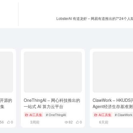
LobsterAI 有道龙虾 – 网易有道推出的7*24个人助
心开源的
OneThingAI – 网心科技推出的
ClawWork – HKUD
据集
一站式 AI 算力云平台
Agent经济生存基准
AI工具集
# OneThingAI
AI工具集
# ClawWork
56
0
3周前
82
0
6天前