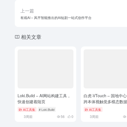
上一篇
有戏AI – 风平智能推出的AI短剧一站式创作平台
相关文章
Loki.Build – AI网站构建工具，
白虎-VTouch – 国地中
快速创建着陆页
跨本体视触觉多模态数
AI工具集
# Loki.Build
AI工具集
3周前
56
0
3周前