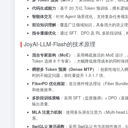
代码生成能力
：基于 20 万亿 Token 预训练，
智能体交互
：针对 Agent 场景优化，支持复杂任务
前沿知识理解
：覆盖广泛领域知识，具备强大的语义理
指令遵循优化
：通过 SFT、DPO 及 RL 多阶段训
JoyAI-LLM-Flash的技术原理
混合专家架构（MoE）
：采用稀疏激活的 MoE 设计，总
Token 选择 8 个专家），大幅降低推理成本的同时保
稠密多 Token 预测（Dense MTP）
：创新性地引入稠
时的不稳定问题，吞吐量提升 1.3-1.7 倍。
FiberPO 优化框架
：首次将纤维丛理论（Fiber Bun
和收敛效率。
多阶段训练策略
：采用 SFT（监督微调）+ DPO
输出质量。
MLA 注意力机制
：使用多头潜在注意力（Multi-head 
系。
SwiGLU 激活函数
：采用 SwiGLU 作为非线性激活