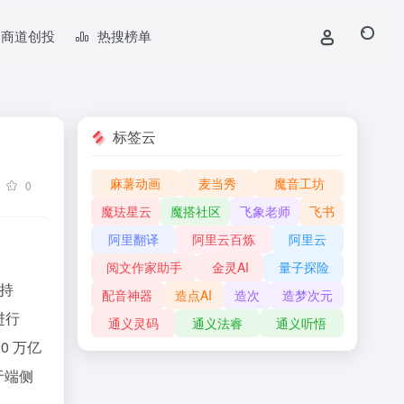
商道创投
热搜榜单
标签云
麻薯动画
麦当秀
魔音工坊
0
魔珐星云
魔搭社区
飞象老师
飞书
阿里翻译
阿里云百炼
阿里云
阅文作家助手
金灵AI
量子探险
支持
配音神器
造点AI
造次
造梦次元
进行
通义灵码
通义法睿
通义听悟
0 万亿
于端侧