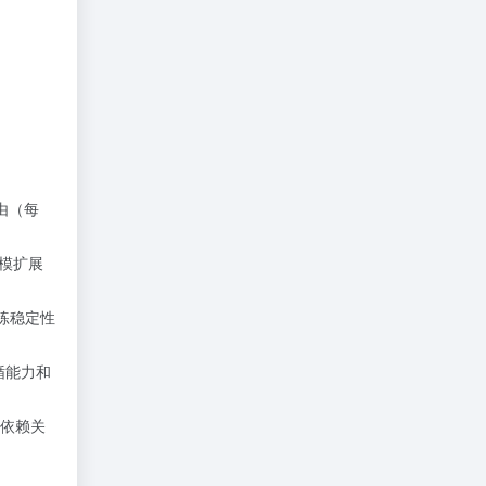
路由（每
规模扩展
训练稳定性
循能力和
序列依赖关