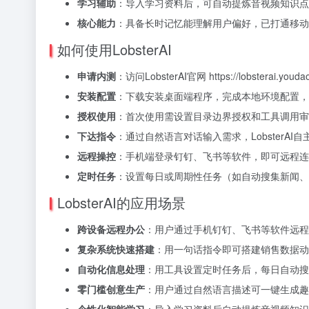
学习辅助
：导入学习资料后，可自动提炼音视频知识点
核心能力
：具备长时记忆能理解用户偏好，已打通移动
如何使用LobsterAI
申请内测
：访问LobsterAI官网 https://lobstera
安装配置
：下载安装桌面端程序，完成本地环境配置，支持
授权使用
：首次使用需设置目录边界授权和工具调用审
下达指令
：通过自然语言对话输入需求，LobsterA
远程操控
：手机端登录钉钉、飞书等软件，即可远程连
定时任务
：设置每日或周期性任务（如自动搜集新闻、整理
LobsterAI的应用场景
跨设备远程办公
：用户通过手机钉钉、飞书等软件远程
复杂系统快速搭建
：用一句话指令即可搭建销售数据动
自动化信息处理
：用工具设置定时任务后，每日自动搜
零门槛创意生产
：用户通过自然语言描述可一键生成趣