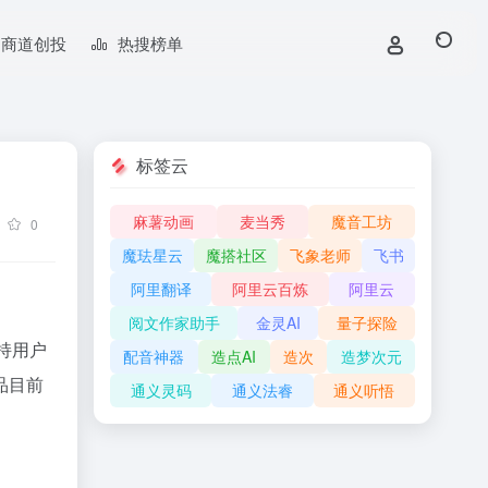
商道创投
热搜榜单
标签云
麻薯动画
麦当秀
魔音工坊
0
魔珐星云
魔搭社区
飞象老师
飞书
阿里翻译
阿里云百炼
阿里云
阅文作家助手
金灵AI
量子探险
支持用户
配音神器
造点AI
造次
造梦次元
品目前
通义灵码
通义法睿
通义听悟