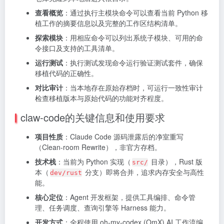
查看概览
：通过执行主模块命令可以查看当前 Python 移
植工作的摘要信息以及完整的工作区结构清单。
探索模块
：用相应命令可以列出系统子模块、可用的命
令接口及支持的工具清单。
运行测试
：执行测试发现命令运行验证测试套件，确保
移植代码的正确性。
对比审计
：当本地存在原始存档时，可运行一致性审计
检查移植版本与原始代码的功能对齐程度。
claw-code的关键信息和使用要求
项目性质
：Claude Code 源码泄露后的净室重写
（Clean-room Rewrite），非官方存档。
技术栈
：当前为 Python 实现（
目录），Rust 版
src/
本（
分支）即将合并，追求内存安全与高性
dev/rust
能。
核心定位
：Agent 开发框架，提供工具编排、命令管
理、任务调度、查询引擎等 Harness 能力。
开发方式
：全程使用 oh-my-codex (OmX) AI 工作流编