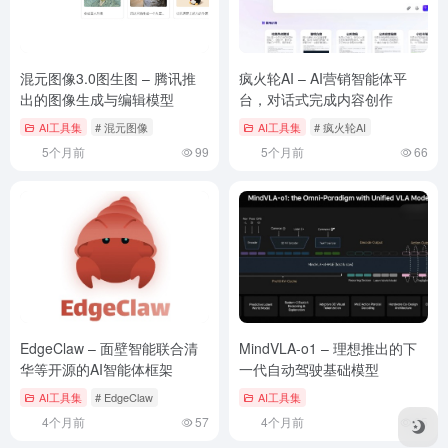
混元图像3.0图生图 – 腾讯推
疯火轮AI – AI营销智能体平
出的图像生成与编辑模型
台，对话式完成内容创作
AI工具集
# 混元图像
AI工具集
# 疯火轮AI
5个月前
99
5个月前
66
EdgeClaw – 面壁智能联合清
MindVLA-o1 – 理想推出的下
华等开源的AI智能体框架
一代自动驾驶基础模型
AI工具集
# EdgeClaw
AI工具集
4个月前
57
4个月前
65