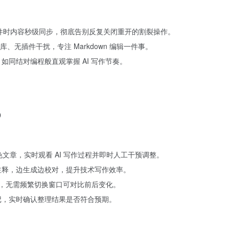
修改文件时内容秒级同步，彻底告别反复关闭重开的割裂操作。
无插件干扰，专注 Markdown 编辑一件事。
，如同结对编程般直观掌握 AI 写作节奏。
D
 生成或润色文章，实时观看 AI 写作过程并即时人工干预调整。
档或注释，边生成边校对，提升技术写作效率。
n 内容，无需频繁切换窗口可对比前后变化。
化笔记，实时确认整理结果是否符合预期。