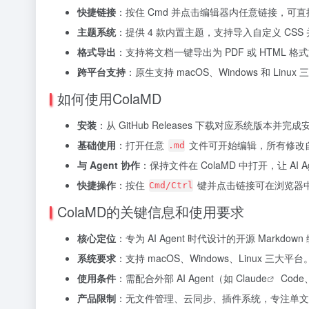
快捷链接
：按住 Cmd 并点击编辑器内任意链接，可
主题系统
：提供 4 款内置主题，支持导入自定义 CSS
格式导出
：支持将文档一键导出为 PDF 或 HTML 格
跨平台支持
：原生支持 macOS、Windows 和 Linu
如何使用ColaMD
安装
：从 GitHub Releases 下载对应系统版本
基础使用
：打开任意
文件可开始编辑，所有修改
.md
与 Agent 协作
：保持文件在 ColaMD 中打开，让 A
快捷操作
：按住
键并点击链接可在浏览器中
Cmd/Ctrl
ColaMD的关键信息和使用要求
核心定位
：专为 AI Agent 时代设计的开源 Markd
系统要求
：支持 macOS、Windows、Linux 三大平台
使用条件
：需配合外部 AI Agent（如
Claude
Code
产品限制
：无文件管理、云同步、插件系统，专注单文