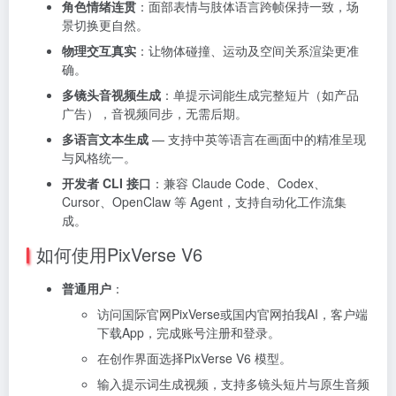
角色情绪连贯
：面部表情与肢体语言跨帧保持一致，场
景切换更自然。
物理交互真实
：让物体碰撞、运动及空间关系渲染更准
确。
多镜头音视频生成
：单提示词能生成完整短片（如产品
广告），音视频同步，无需后期。
多语言文本生成
— 支持中英等语言在画面中的精准呈现
与风格统一。
开发者 CLI 接口
：兼容 Claude Code、Codex、
Cursor、OpenClaw 等 Agent，支持自动化工作流集
成。
如何使用PixVerse V6
普通用户
：
访问国际官网PixVerse或国内官网拍我AI，客户端
下载App，完成账号注册和登录。
在创作界面选择PixVerse V6 模型。
输入提示词生成视频，支持多镜头短片与原生音频