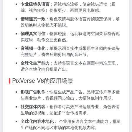
专业级镜头语言
：运镜精准流畅，复杂镜头运动（跟
踪、视角转换）伪影更少，画面更具电影感。
情绪连贯一致
：角色表情与肢体语言跨帧稳定保持，场
景切换时人物状态不跳脱。
物理真实可信
：物体碰撞、运动轨迹与空间关系符合现
实逻辑，动作交互更自然。
音视频一体化
：单提示词直接生成带原生音频的多镜头
完整短片，省去后期剪辑与配音环节。
全球化生产能力
：支持多语言文本在画面中精准呈现，
适合本地化内容批量产出。
PixVerse V6的应用场景
影视广告制作
：快速生成产品广告、品牌宣传片等多镜
头商业短片，音视频同步输出，大幅降低制作周期。
社交媒体内容
：创作者可高效产出运镜专业、角色表情
生动的短视频，适配多平台传播需求。
全球化内容本地化
： 企业用多语言文本生成能力，批量
生产适配不同地区市场的本地化视频内容。