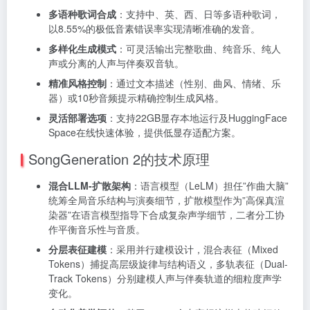
多语种歌词合成
：支持中、英、西、日等多语种歌词，
以8.55%的极低音素错误率实现清晰准确的发音。
多样化生成模式
：可灵活输出完整歌曲、纯音乐、纯人
声或分离的人声与伴奏双音轨。
精准风格控制
：通过文本描述（性别、曲风、情绪、乐
器）或10秒音频提示精确控制生成风格。
灵活部署选项
：支持22GB显存本地运行及HuggingFace
Space在线快速体验，提供低显存适配方案。
SongGeneration 2的技术原理
混合LLM-扩散架构
：语言模型（LeLM）担任”作曲大脑”
统筹全局音乐结构与演奏细节，扩散模型作为”高保真渲
染器”在语言模型指导下合成复杂声学细节，二者分工协
作平衡音乐性与音质。
分层表征建模
：采用并行建模设计，混合表征（Mixed
Tokens）捕捉高层级旋律与结构语义，多轨表征（Dual-
Track Tokens）分别建模人声与伴奏轨道的细粒度声学
变化。