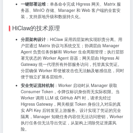
一键部署运维
：单条命令完成 Higress 网关、Matrix 服
务器、MinIO 存储、Manager 和 Web 客户端的全套安
装，支持原地升级和数据持久化。
HiClaw的技术原理
分层架构设计
：HiClaw 采用四层架构实现职责分离。用
户层通过 Matrix 协议与系统交互；协调层由 Manager
Agent 负责任务拆解和 Worker 生命周期管理；执行层部
署无状态的 Worker Agent 容器；网关层由 Higress AI
Gateway 统一代理所有外部服务访问，托管真实凭证。
分层确保 Worker 即使被攻击也无法触及敏感信息，同时
便于独立扩展各层组件。
安全凭证流转机制
：Worker 启动时从 Manager 获取
Consumer Token，令牌仅标识身份而无实际权限。当
Worker 调用 LLM 或 GitHub API 时，请求先经过
Higress Gateway，网关根据 Token 身份注入对应的真
实 API Key 后转发至上游服务。设计实现了凭证的完全
隔离，Manager 知晓任务内容但无法访问密钥，Worker
执行任务但无法导出凭证，从架构上消除凭证泄露风
险。