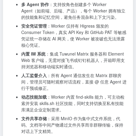
多 Agent 协作
：支持按角色创建多个 Worker
Agent（如前端、后端、产品），每个 Worker 拥有独立
的技能集和记忆空间，避免任务混杂和上下文污染。
安全凭证管理
：Worker 仅持有 Higress 颁发的
Consumer Token，真实 API Key 和 GitHub PAT 等敏感
凭证统一存储在 AI 网关，使 Worker 被攻破也无法泄露
核心凭证。
内置 IM 系统
：集成 Tuwunel Matrix 服务器和 Element
Web 客户端，无需对接飞书或钉钉机器人，开箱即用支
持浏览器和移动端实时通信。
人工监督介入
：所有 Agent 通信发生在 Matrix 群聊房
间，管理员可随时观察对话流程，直接 @ 任意 Agent 进
行干预或修正。
动态技能加载
：Worker 内置 find-skills 能力，可主动检
索并安装 skills.sh 社区技能，同时支持切换至私有技能
库满足企业定制需求。
文件共享存储
：采用 MinIO 作为集中式文件系统，代
码、文档等中间产物通过文件共享而非群聊传输，保持
对话上下文精简。