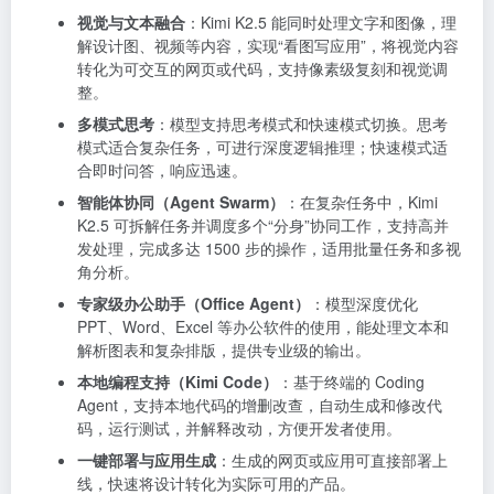
视觉与文本融合
：Kimi K2.5 能同时处理文字和图像，理
解设计图、视频等内容，实现“看图写应用”，将视觉内容
转化为可交互的网页或代码，支持像素级复刻和视觉调
整。
多模式思考
：模型支持思考模式和快速模式切换。思考
模式适合复杂任务，可进行深度逻辑推理；快速模式适
合即时问答，响应迅速。
智能体协同（Agent Swarm）
：在复杂任务中，Kimi
K2.5 可拆解任务并调度多个“分身”协同工作，支持高并
发处理，完成多达 1500 步的操作，适用批量任务和多视
角分析。
专家级办公助手（Office Agent）
：模型深度优化
PPT、Word、Excel 等办公软件的使用，能处理文本和
解析图表和复杂排版，提供专业级的输出。
本地编程支持（Kimi Code）
：基于终端的 Coding
Agent，支持本地代码的增删改查，自动生成和修改代
码，运行测试，并解释改动，方便开发者使用。
一键部署与应用生成
：生成的网页或应用可直接部署上
线，快速将设计转化为实际可用的产品。