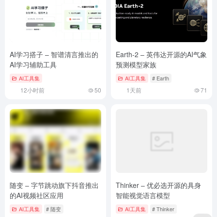
AI学习搭子 – 智谱清言推出的
Earth-2 – 英伟达开源的AI气象
AI学习辅助工具
预测模型家族
AI工具集
AI工具集
# Earth
12小时前
50
1天前
71
随变 – 字节跳动旗下抖音推出
Thinker – 优必选开源的具身
的AI视频社区应用
智能视觉语言模型
AI工具集
# 随变
AI工具集
# Thinker