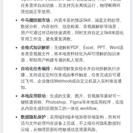
任务需求自由切换，且支持完全离线运行，物理断网环
境也能正常使用。
牛马棚技能市场
：内置丰富的预设Skill，涵盖文档处理、
数据分析、内容创作、信息检索、音视频解析等场景，
用户可通过对话框快速调用，同时支持自定义Skill来固化
常用工作流，避免重复调教。
全格式知识解析
：无缝解析PDF、Excel、PPT、Word及
各类音视频文件，将本地资料转化为AI可理解的知识来
源，帮助用户构建专属的私人智库。
自动化任务编排
：AI能理解复杂指令并自动拆解执行步
骤，支持设定定时任务或由事件触发，任务完成后可通
过飞书、企业微信Webhook或自定义机器人实时推送通
知。
本地应用联动
：生成的文案、图片、音视频等素材可一
键联通剪映、Photoshop、Figma等本地应用程序，实现
从内容生成到后期加工的一体化 workflow。
数据隐私保护
：采用端到端本地加密存储架构，所有对
话与文件处理均在设备上完成，不上报任何隐私数据到
云端，从物理层面杜绝敏感信息泄露风险。