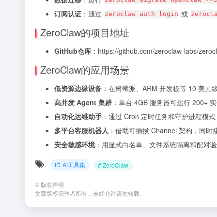
订阅认证
：通过
或
zeroclaw auth login
zerocl
ZeroClaw的项目地址
GitHub仓库
：https://github.com/zeroclaw-labs/zeroc
ZeroClaw的应用场景
低资源边缘设备
：在树莓派、ARM 开发板等 10 美
高并发 Agent 集群
：单台 4GB 服务器可运行 200+
自动化运维助手
：通过 Cron 定时任务和守护进程
多平台客服机器人
：借助可插拔 Channel 架构，同时接入
安全敏感环境
：用显式白名单、文件系统隔离和配对验
AI工具集
# ZeroClaw
©
版权声明
文章版权归作者所有，未经允许请勿转载。