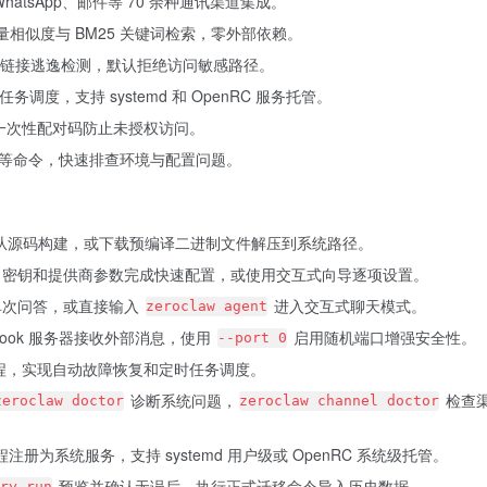
ck、WhatsApp、邮件等 70 余种通讯渠道集成。
向量相似度与 BM25 关键词检索，零外部依赖。
链接逃逸检测，默认拒绝访问敏感路径。
定时任务调度，支持 systemd 和 OpenRC 服务托管。
 位一次性配对码防止未授权访问。
doctor 等命令，快速排查环境与配置问题。
脚本从源码构建，或下载预编译二进制文件解压到系统路径。
PI 密钥和提供商参数完成快速配置，或使用交互式向导逐项设置。
次问答，或直接输入
进入交互式聊天模式。
zeroclaw agent
hook 服务器接收外部消息，使用
启用随机端口增强安全性。
--port 0
程，实现自动故障恢复和定时任务调度。
诊断系统问题，
检查
zeroclaw doctor
zeroclaw channel doctor
注册为系统服务，支持 systemd 用户级或 OpenRC 系统级托管。
预览并确认无误后，执行正式迁移命令导入历史数据。
ry-run