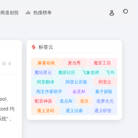
商道创投
热搜榜单
标签云
麻薯动画
麦当秀
魔音工坊
0
魔珐星云
魔搭社区
飞象老师
飞书
阿里翻译
阿里云百炼
阿里云
阅文作家助手
金灵AI
量子探险
ool、
配音神器
造点AI
造次
造梦次元
ord 均
通义灵码
通义法睿
通义听悟
系统”，