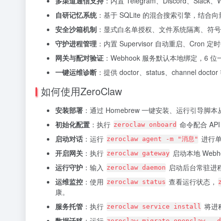
多渠道通信支持
：内置 Telegram、Discord、Sla
自研记忆系统
：基于 SQLite 的混合搜索引擎，结合
安全沙箱机制
：显式白名单授权、文件系统隔离、符号
守护进程管理
：内置 Supervisor 自动重启、Cron 
网关与配对验证
：Webhook 服务默认本地绑定，6
一键运维诊断
：提供 doctor、status、channel 
如何使用ZeroClaw
安装部署
：通过 Homebrew 一键安装、运行引导
初始化配置
：执行
命令配合 A
zeroclaw onboard
启动对话
：运行
进行单
zeroclaw agent -m "消息"
开启网关
：执行
启动本地 Web
zeroclaw gateway
运行守护
：输入
启动后台常驻进
zeroclaw daemon
运维监控
：使用
查看运行状态，
zeroclaw status
康。
服务托管
：执行
将进程
zeroclaw service install
数据迁移
：运行
zeroclaw migrate openclaw --d