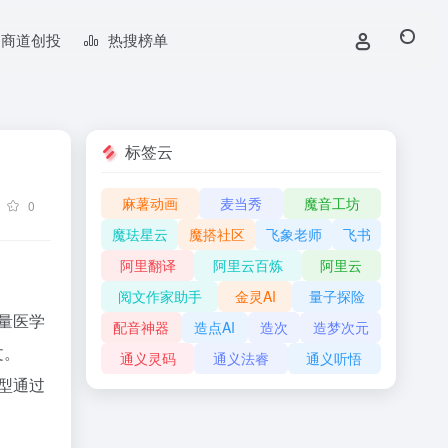
商道创投
热搜榜单
标签云
麻薯动画
麦当秀
魔音工坊
0
魔珐星云
魔搭社区
飞象老师
飞书
阿里翻译
阿里云百炼
阿里云
阅文作家助手
金灵AI
量子探险
大量医学
配音神器
造点AI
造次
造梦次元
文。
通义灵码
通义法睿
通义听悟
型通过