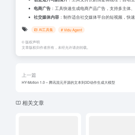
电商广告
：工具快速生成电商产品广告，支持多主体、
社交媒体内容
：制作适合社交媒体平台的短视频，快速
AI工具集
# Vidu Agent
©
版权声明
文章版权归作者所有，未经允许请勿转载。
上一篇
HY-Motion 1.0 – 腾讯混元开源的文本到3D动作生成大模型
相关文章