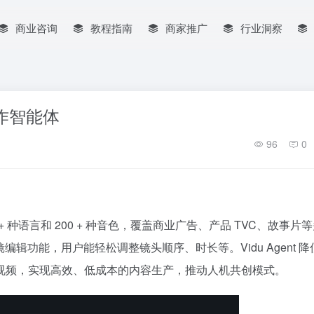
商业咨询
教程指南
商家推广
行业洞察
频创作智能体
96
0
持 20 + 种语言和 200 + 种音色，覆盖商业广告、产品 TVC、故事片
镜编辑功能，用户能轻松调整镜头顺序、时长等。Vidu Agent 
视频，实现高效、低成本的内容生产，推动人机共创模式。