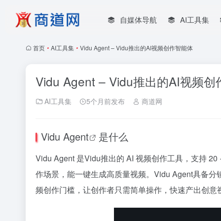
自媒体导航
AI工具集
首页
•
AI工具集
•
Vidu Agent – Vidu推出的AI视频创作智能体
Vidu Agent – Vidu推出的AI视
AI工具集
5个月前发布
商道网
Vidu Agent
是什么
Vidu Agent 是Vidu推出的 AI 视频创作工具，支
作场景，能一键生成高质量视频。Vidu Agent具备分
频创作门槛，让创作者只需简单操作，快速产出创意