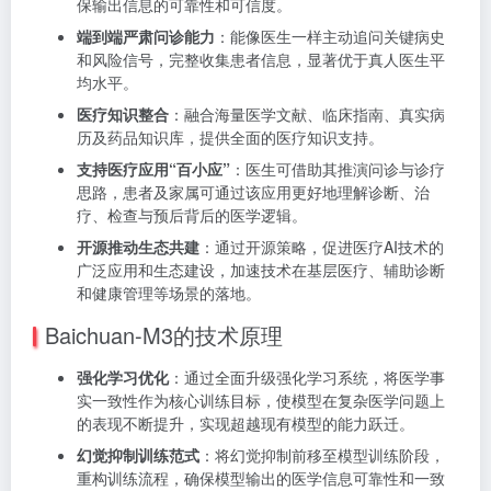
保输出信息的可靠性和可信度。
端到端严肃问诊能力
：能像医生一样主动追问关键病史
和风险信号，完整收集患者信息，显著优于真人医生平
均水平。
医疗知识整合
：融合海量医学文献、临床指南、真实病
历及药品知识库，提供全面的医疗知识支持。
支持医疗应用“百小应”
：医生可借助其推演问诊与诊疗
思路，患者及家属可通过该应用更好地理解诊断、治
疗、检查与预后背后的医学逻辑。
开源推动生态共建
：通过开源策略，促进医疗AI技术的
广泛应用和生态建设，加速技术在基层医疗、辅助诊断
和健康管理等场景的落地。
Baichuan-M3的技术原理
强化学习优化
：通过全面升级强化学习系统，将医学事
实一致性作为核心训练目标，使模型在复杂医学问题上
的表现不断提升，实现超越现有模型的能力跃迁。
幻觉抑制训练范式
：将幻觉抑制前移至模型训练阶段，
重构训练流程，确保模型输出的医学信息可靠性和一致