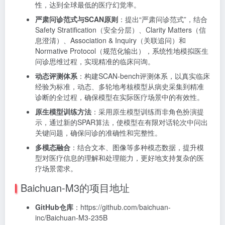
性，达到全球最低的医疗幻觉率。
严肃问诊范式与SCAN原则
：提出“严肃问诊范式”，结合
Safety Stratification（安全分层）、Clarity Matters（信
息澄清）、Association & Inquiry（关联追问）和
Normative Protocol（规范化输出），系统性地模拟医生
问诊思维过程，实现精准的临床问询。
动态评测体系
：构建SCAN-bench评测体系，以真实临床
经验为标准，动态、多轮地考核模型从病史采集到精准
诊断的全过程，确保模型在实际医疗场景中的有效性。
原生模型训练方法
：采用原生模型训练而非角色扮演提
示，通过新的SPAR算法，使模型在有限对话轮次中问出
关键问题，确保问诊的准确性和完整性。
多模态融合
：结合文本、图像等多种模态数据，提升模
型对医疗信息的理解和处理能力，更好地支持复杂的医
疗场景需求。
Baichuan-M3的项目地址
GitHub仓库
：https://github.com/baichuan-
inc/Baichuan-M3-235B