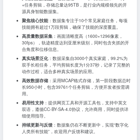
+任务剪辑，存储总量达95TB，是行业内规模领先的开
源具身智能数据集。
聚焦核心技能
：数据集专注于10个常见家庭任务，每项
技能拥有超过1万段剪辑，确保了技能的深度覆盖。
高质量数据采集
：画面清晰度高（1600×1296像素，
30fps），轨迹精度达到亚厘米级别，同时包含夹抓的开
合角度和位移信息。
真实场景泛化
：数据采集自3000个真实家庭，99.2%为
双手长程任务，平均剪辑长度为1分37秒，记录了完整的
动作过程，适合多种真实场景的应用。
高效数据存储
：采用MCAP格式存储，第一阶段数据总时
长950小时，包含39761个任务剪辑，方便开发者按需调
用。
易用性支持
：提供网页工具和开源工具包，支持中英文
双语，遵循CC-BY-SA-4.0协议，允许商用，同时提供详
细使用指导。
持续更新与反馈
：数据集仍在不断更新中，实现“数字化
人类所有技能”，欢迎用户反馈和建议。