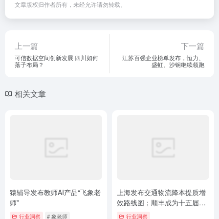
文章版权归作者所有，未经允许请勿转载。
上一篇
下一篇
可信数据空间创新发展 四川如何
江苏百强企业榜单发布，恒力、
落子布局？
盛虹、沙钢继续领跑
相关文章
猿辅导发布教师AI产品“飞象老
上海发布交通物流降本提质增
师”
效路线图；顺丰成为十五届全
运会唯一物流类支持企业
行业洞察
# 象老师
行业洞察