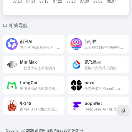
相关导航
献丑AI
问小白
首个 AI 视频开源社区，支持一键Fork与共创
元石科技自研的的AI智能助手应用，已接入满血版 DeepSeek。
MiniMax
讯飞星火
一款基于自主研发的万亿参数MoE（混合专家）大模型的多模态人工智能助手。
是以中文为核心的新一代认知智能大模型，具备跨领域多任务生成能力。
LongCat
nexu
美团推出的面向复杂智能体任务和通用场景的高效AI工具。
免费开源的 OpenClaw 桌面客户端
虾345
SophNet
面向AI Agent生态的综合型导航与信息聚合平台
DeepSeek API 推理速度最快的平台，没有之一
Copyright © 2026
商道网
渝ICP备2023010431号