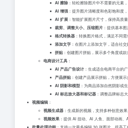
AI 擦除
：轻松擦除图片中不需要的元素，
AI 增强
：提升图片清晰度和色彩饱和度，
AI 扩展
：智能扩展图片尺寸，保持高质量
裁剪、调整大小、压缩图片
：提供基本图
格式转换器
：转换图片格式，满足不同需
添加文字
：在图片上添加文字，适合社交
拼贴
：创建图片拼贴，展示多个角度或款
电商设计工具
：
AI 产品广告设计
：生成适合电商平台的广
产品拼贴
：创建产品展示拼贴，方便展示
AI 阴影和模型
：为商品添加自然阴影或生
AI 标志放大器和标记器
：调整品牌标志大
视频编辑
：
视频生成器
：生成新的视频，支持多种创意效果
视频效果
：提供 AI 扭动、AI 人鱼、面部动画、
批量处理功能
：支持一次最多编辑 30 张图片，提高