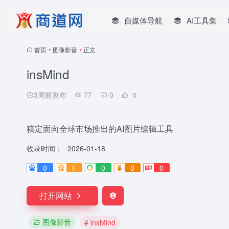
自媒体导航
AI工具集
首页
•
图像影音
•
正文
insMind
3周前发布
77
0
0
稿定面向全球市场推出的AI图片编辑工具
收录时间：
2026-01-18
0
1-
0
0
0
打开网站
图像影音
# insMind