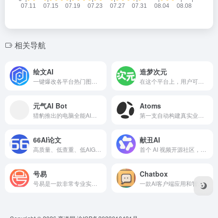
相关导航
绘文AI
造梦次元
​一键爆改各平台热门图文，秒过原创
在这个平台上，用户可以遇见来自不同世界的次元角色，与他们进行深度互动。
元气AI Bot
Atoms
猎豹推出的电脑全能AI伙伴，国产OpenClaw
第一支自动构建真实业务的 AI 团队
66AI论文
献丑AI
高质量、低查重、低AIGC率的AI论文写作工具
首个 AI 视频开源社区，支持一键Fork与共创
号易
Chatbox
号易是一款非常专业实用的号卡分销平台
一款AI客户端应用和智能助手，支持众多先进的AI模型和API