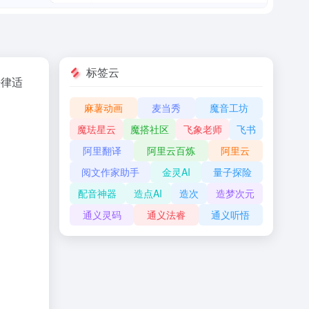
标签云
法律适
麻薯动画
麦当秀
魔音工坊
魔珐星云
魔搭社区
飞象老师
飞书
阿里翻译
阿里云百炼
阿里云
阅文作家助手
金灵AI
量子探险
配音神器
造点AI
造次
造梦次元
通义灵码
通义法睿
通义听悟