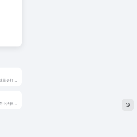
专为跨境电商领域量身打造的AI助手，提供了丰富的AI模特资源、高效的作图工具。
百度公司推出的专业法律助手，可以解释法律法规、解答法律问题。