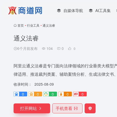
自媒体导航
AI工具集
首页
•
行业工具
•
通义法睿
通义法睿
6个月前发布
104
0
0
阿里云通义法睿是专门面向法律领域的行业垂类大模型产
律适用、推送裁判类案、辅助案情分析、生成法律文书
收录时间：
2025-08-09
0
0
0
0
0
打开网站
手机查看