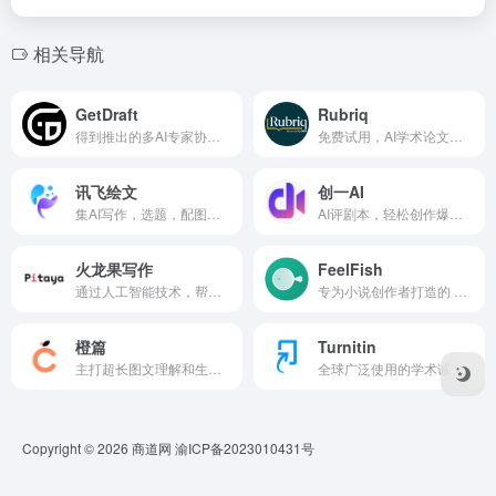
相关导航
GetDraft
Rubriq
得到推出的多AI专家协作AI写作工具
免费试用，AI学术论文润色与翻译工具
讯飞绘文
创一AI
集AI写作，选题，配图，排版，润色，发布等功能为一体的智能创作平台。
AI评剧本，轻松创作爆款剧本
火龙果写作
FeelFish
通过人工智能技术，帮助用户快速生成文章、文案、摘要等内容。
专为小说创作者打造的 AI 写作 PC 客户端软件
橙篇
Turnitin
主打超长图文理解和生成、专业的知识检索和问答、深度编辑等。
全球广泛使用的学术诚信平台，通过庞大的数据库比对，检测论文中的抄袭行为。
Copyright © 2026
商道网
渝ICP备2023010431号