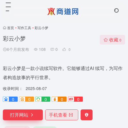
首页
•
写作工具
•
彩云小梦
彩云小梦
收藏
0
6个月前发布
108
0
0
彩云小梦是一款小说续写软件。它能够通过AI 续写，为写作
者构造故事的平行世界。
收录时间：
2025-08-07
0
0
0
0
0
打开网站
手机查看