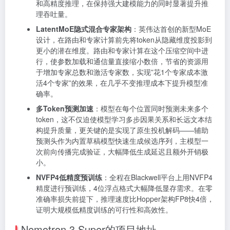
和高精度推理，在保持强大建模能力的同时显著提升推
理吞吐量。
LatentMoE隐式混合专家架构
：英伟达首创的新型MoE
设计，在路由和专家计算前先将token从隐藏维度投影到
更小的潜在维度。路由和专家计算在这个压缩空间中进
行，使参数加载和通信量直接缩小数倍，节省的资源用
于增加专家总数和激活专家数，实现”花1个专家成本激
活4个专家”的效果，在几乎不变推理成本下提升模型准
确率。
多Token预测加速
：模型在每个位置同时预测未来多个
token，这不仅迫使模型学习多步因果关系和长远文本结
构提升质量，更关键的是实现了原生投机解码——辅助
预测头作为内置草稿模型快速生成候选序列，主模型一
次前向传播完成验证，大幅降低生成延迟且额外开销极
小。
NVFP4低精度预训练
：全程在Blackwell平台上用NVFP4
精度进行预训练，4位浮点格式大幅降低显存需求。在零
准确率损失前提下，推理速度比Hopper架构FP8快4倍，
证明大规模低精度训练的可行性和高效性。
Nemotron 3 Super的项目地址