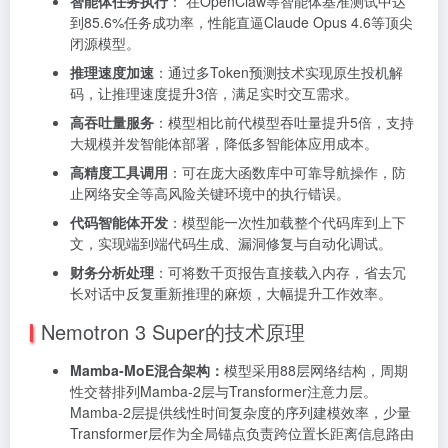
智能体任务执行
： 在OpenClaw等智能体基准测试中达
到85.6%任务成功率，性能直逼Claude Opus 4.6等顶尖
闭源模型。
推理速度加速
：通过多Token预测技术实现原生投机解
码，让推理速度提升3倍，满足实时交互需求。
高吞吐量服务
：模型相比前代模型吞吐量提升5倍，支持
大规模并发智能体部署，降低多智能体应用成本。
高精度工具调用
：可在庞大函数库中可靠导航操作，防
止网络安全等高风险关键环境中的执行错误。
代码智能体开发
：模型能一次性加载整个代码库到上下
文，实现端到端代码生成、漏洞修复与自动化调试。
财务分析处理
：可将数千页报告直接载入内存，省去冗
长对话中反复重新推理的麻烦，大幅提升工作效率。
Nemotron 3 Super的技术原理
Mamba-MoE混合架构：
模型采用88层网络结构，周期
性交替排列Mamba-2层与Transformer注意力层。
Mamba-2层提供线性时间复杂度的序列建模效率，少量
Transformer层作为全局锚点负责跨位置长距离信息路由