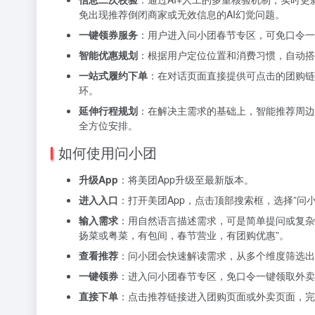
免出现推荐倒闭商家或无效信息的AI幻觉问题。
一键领券服务
：用户进入问小团春节专区，可免口令一
智能优惠规划
：根据用户定位位置和消费习惯，自动搭
一站式履约下单
：在对话页面直接提供可点击的团购链
环。
延伸行程规划
：在解决主需求的基础上，智能推荐周边
全方位安排。
如何使用问小团
升级App
：将美团App升级至最新版本。
进入入口
：打开美团App，点击顶部搜索框，选择”问
输入需求
：用自然语言描述需求，可是简单提问或复杂
扬菜或粤菜，有包间，春节营业，有团购优惠”。
查看推荐
：问小团会快速解读需求，从多个维度筛选出
一键领券
：进入问小团春节专区，免口令一键领取外卖
直接下单
：点击推荐链接进入团购页面或外卖页面，完