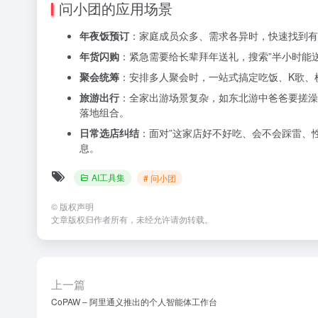
问小团的应用场景
年夜饭预订
：家庭成员众多、需求各异时，快速找到有
年货闪购
：紧急需要给长辈拜年送礼，搜索”半小时能
聚会统筹
：安排多人聚会时，一站式搞定吃饭、K歌、
旅游出行
：全家出游场景复杂，如东北游中爸爸要搓澡
落地组合。
日常选店纠结
：面对”这家店好不好吃、会不会踩雷、
息。
AI工具集
# 问小团
©
版权声明
文章版权归作者所有，未经允许请勿转载。
上一篇
CoPAW – 阿里通义推出的个人智能体工作台