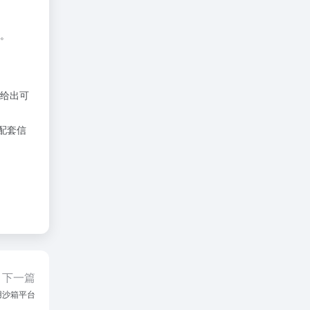
。
给出可
配套信
下一篇
应用沙箱平台