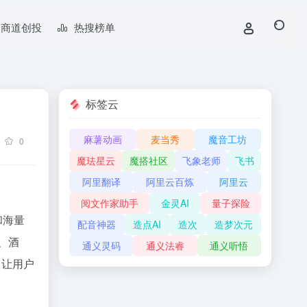
商道创投
热搜榜单
标签云
麻薯动画
麦当秀
魔音工坊
0
魔珐星云
魔搭社区
飞象老师
飞书
阿里翻译
阿里云百炼
阿里云
阅文作家助手
金灵AI
量子探险
和海量
配音神器
造点AI
造次
造梦次元
、酒
通义灵码
通义法睿
通义听悟
，让用户