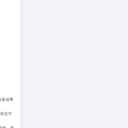
扬菜或粤
求且可
准确，避