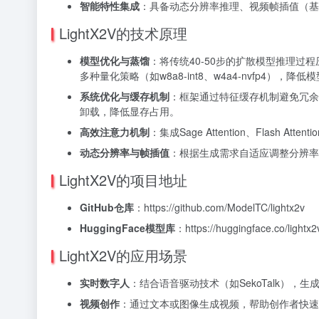
智能特性集成
：具备动态分辨率推理、视频帧插值（基
LightX2V的技术原理
模型优化与蒸馏
：将传统40-50步的扩散模型推理过程压缩至
多种量化策略（如w8a8-int8、w4a4-nvfp4）
系统优化与缓存机制
：框架通过特征缓存机制避免冗余
卸载，降低显存占用。
高效注意力机制
：集成Sage Attention、Flash
动态分辨率与帧插值
：根据生成需求自适应调整分辨率
LightX2V的项目地址
GitHub仓库
：https://github.com/ModelTC/lightx2v
HuggingFace模型库
：https://huggingface.co/lightx2
LightX2V的应用场景
实时数字人
：结合语音驱动技术（如SekoTalk）
视频创作
：通过文本或图像生成视频，帮助创作者快速