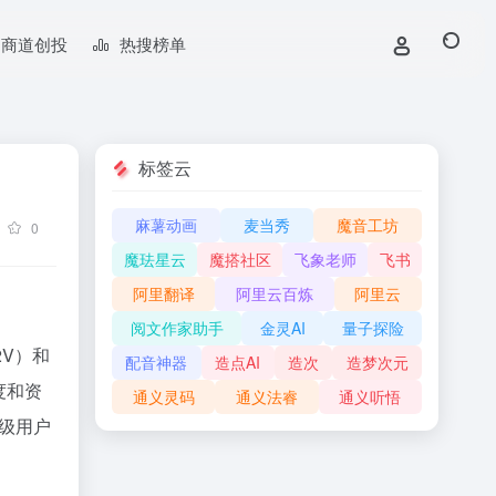
商道创投
热搜榜单
标签云
麻薯动画
麦当秀
魔音工坊
0
魔珐星云
魔搭社区
飞象老师
飞书
阿里翻译
阿里云百炼
阿里云
阅文作家助手
金灵AI
量子探险
V）和
配音神器
造点AI
造次
造梦次元
度和资
通义灵码
通义法睿
通义听悟
高级用户