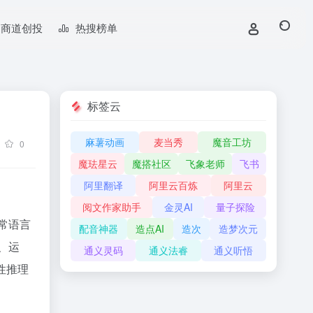
商道创投
热搜榜单
标签云
麻薯动画
麦当秀
魔音工坊
0
魔珐星云
魔搭社区
飞象老师
飞书
阿里翻译
阿里云百炼
阿里云
阅文作家助手
金灵AI
量子探险
日常语言
配音神器
造点AI
造次
造梦次元
销、运
通义灵码
通义法睿
通义听悟
性推理