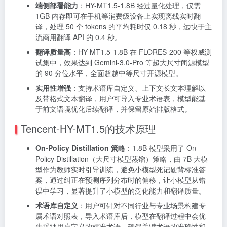
端侧部署能力
：HY-MT1.5-1.8B 经过量化处理，仅需
1GB 内存即可在手机等消费级设备上实现离线实时翻
译，处理 50 个 tokens 的平均耗时仅 0.18 秒，远快于主
流商用翻译 API 的 0.4 秒。
翻译质量高
：HY-MT1.5-1.8B 在 FLORES-200 等权威测
试集中，效果达到 Gemini-3.0-Pro 等超大尺寸闭源模型
的 90 分位水平，全面超越中等尺寸开源模型。
实用性增强
：支持术语库自定义、上下文长文本理解以
及带格式文本翻译，用户可导入专业术语表，模型能基
于前文语境优化后续翻译，并保留原始排版格式。
Tencent-HY-MT1.5的技术原理
On-Policy Distillation 策略
：1.8B 模型采用了 On-
Policy Distillation（大尺寸模型蒸馏）策略，由 7B 大模
型作为教师实时引导训练，避免小模型死记硬背标准答
案，通过纠正在预测序列分布时的偏移，让小模型从错
误中学习，显著提升了小模型的泛化能力和翻译质量。
术语库自定义
：用户可针对不同行业与专业场景构建专
属术语对照表，导入术语库后，模型在翻译过程中会优
先采纳用户定义的标准术语，确保关键术语的准确性和