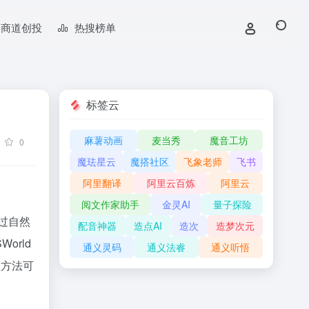
商道创投
热搜榜单
标签云
麻薯动画
麦当秀
魔音工坊
0
魔珐星云
魔搭社区
飞象老师
飞书
阿里翻译
阿里云百炼
阿里云
阅文作家助手
金灵AI
量子探险
通过自然
配音神器
造点AI
造次
造梦次元
orld
通义灵码
通义法睿
通义听悟
练方法可