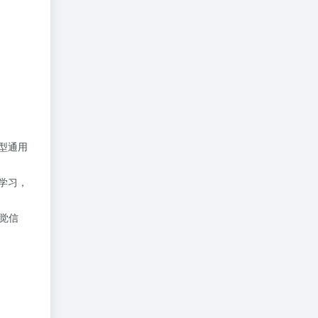
型通用
学习，
觉信