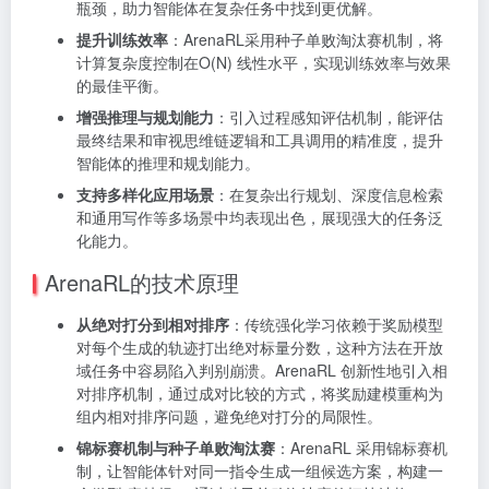
瓶颈，助力智能体在复杂任务中找到更优解。
提升训练效率
：ArenaRL采用种子单败淘汰赛机制，将
计算复杂度控制在
O
(
N
)
线性水平，实现训练效率与效果
的最佳平衡。
增强推理与规划能力
：引入过程感知评估机制，能评估
最终结果和审视思维链逻辑和工具调用的精准度，提升
智能体的推理和规划能力。
支持多样化应用场景
：在复杂出行规划、深度信息检索
和通用写作等多场景中均表现出色，展现强大的任务泛
化能力。
ArenaRL的技术原理
从绝对打分到相对排序
：传统强化学习依赖于奖励模型
对每个生成的轨迹打出绝对标量分数，这种方法在开放
域任务中容易陷入判别崩溃。ArenaRL 创新性地引入相
对排序机制，通过成对比较的方式，将奖励建模重构为
组内相对排序问题，避免绝对打分的局限性。
锦标赛机制与种子单败淘汰赛
：ArenaRL 采用锦标赛机
制，让智能体针对同一指令生成一组候选方案，构建一