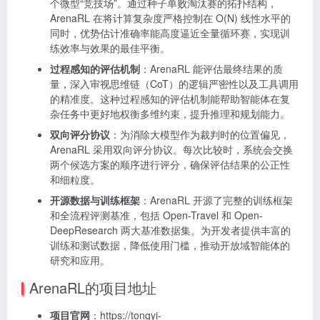
个微型“竞技场”。通过种子单败淘汰赛的拓扑结构，
ArenaRL 在将计算复杂度严格控制在
O
(
N
)
线性水平的
同时，优势估计准确率能高度逼近全量循环赛，实现训
练效率与效果的最佳平衡。
过程感知的评估机制
：ArenaRL 能评估最终结果的质
量，深入审视思维链（CoT）的逻辑严密性以及工具调用
的精准度。这种过程感知的评估机制能帮助智能体在复
杂任务中更好地权衡多维约束，提升推理和规划能力。
双向评分协议
：为消除大模型作为裁判时的位置偏见，
ArenaRL 采用双向评分协议。每次比较时，系统会交换
两个候选方案的顺序进行评分，确保评估结果的公正性
和细粒度。
开源数据与训练框架
：ArenaRL 开源了完整的训练框架
和全流程评测基准，包括 Open-Travel 和 Open-
DeepResearch 两大基准数据集。为开发者提供丰富的
训练和测试数据，降低使用门槛，推动开放域智能体的
研究和应用。
ArenaRL的项目地址
项目官网
：https://tongyi-