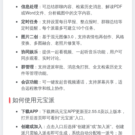
信息处理
：可总结群聊内容、检索历史消息、解读PDF
或Word文件、分析截图中的文字内容。
定时任务
：支持设置每日早报、整点报时、群聊总结等
定时提醒，每个派最多可建立10个任务。
图片二创
：基于混元图像3.0，支持表情包再创作、风格
变换、多图融合、老照片修复等。
协同娱乐
：提供一起看视频、一起听音乐功能，用户可
同步观看、实时讨论。
群管理
：支持进派审批、消息免打扰、全文检索历史文
件等管理功能。
会议功能
：可一键发起音视频通话，支持屏幕共享，适
合远程教学和线上协作。
如何使用元宝派
下载APP
：下载腾讯元宝APP更新至2.55.0及以上版本，
打开后首页即可看到”元宝派”入口。
创建或加入
：点击入口后选择”创建派”或”加入派”。创建
派只需输入派名即可生成，系统自动分配唯一派号；加