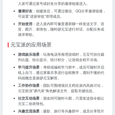
入派可通过派号或好友分享的邀请链接进入。
邀请好友
：创建派后，可通过微信、QQ分享邀请链接，
可设置”进派审批”管理成员。
开始使用
：进入派内即可像普通群聊一样发送文字、语
音、图片、表情包，随时@元宝进行对话、分配任务或
请求帮助。
元宝派的应用场景
游戏娱乐场景
：玩海龟汤等推理游戏时，元宝可担任裁
判出题、给出提示、统计积分，让游戏全程不冷场。
学习提升场景
：考研或编程学习群中，成员可随时开启
线上自习，通过屏幕共享进行远程教学，遇到不懂的代
码或概念直接@元宝解答。
工作协作场景
：团队可围绕项目文档在派内高效讨论，
元宝扮演”课代表”角色解读文件、提取关键信息。
社交互动场景
：朋友间可随时斗图，只需发送指令能让
元宝二创表情包。
兴趣交流场景
：摄影、旅行等兴趣群中，成员分享照片