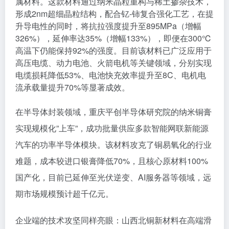
属材料。这款材料通过纳米晶粒重构与稀土掺杂技术，
形成2nm超细晶粒结构，配合钇-铈复合强化工艺，在提
升导电性的同时，将抗拉强度提升至895MPa（增幅
326%），延伸率达35%（增幅133%），即便在300℃
高温下仍能保持92%的强度。目前该材料已广泛应用于
高压电缆、动力电池、火箭电机等关键领域，分别实现
电缆损耗降低53%、电池快充效率提升至8C、电机电
流承载量提升70%等显著成效。
在半导体封装领域，重庆平创半导体研究院的纳米铜膏
实现规模化”上车”，成功批量供应多款智能网联新能源
汽车的功率半导体模块。该材料攻克了铜易氧化的行业
难题，成本较进口银膏降低70%，且核心原材料100%
国产化，目前已延伸至光伏逆变、AI服务器等领域，远
期市场规模预计超千亿元。
企业端的技术攻坚同样亮眼：山西北铜新材料在高端滑