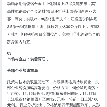
动轴承用铜镍锡合金工业化制备上取得关键突破，其”
高性能铜镍硅合金箔材”项目还斩获山西省创新创业大
赛二等奖，突破25μm箔材生产技术；江铜股份则实现
3.5微米铜箔批量下线，抗拉强度达30公斤以上，四期2
万吨/年电解铜箔项目全面投产，高端电子电路铜箔产能
跻身国内前五。
03
市场与企业：
供需两旺，
头部企业加速布局
政策与技术的双重驱动下，市场供需格局持续优化，头
部企业纷纷加码高端赛道。价格方面，铜价呈现震荡上
行态势。11月5日长江现货铜价短暂回调后，11月7日
长江现货1
#铜价回升至86120元
/吨，较前一日上涨160
元/吨。行业分析指出，价格波动源于新能源汽车、人形